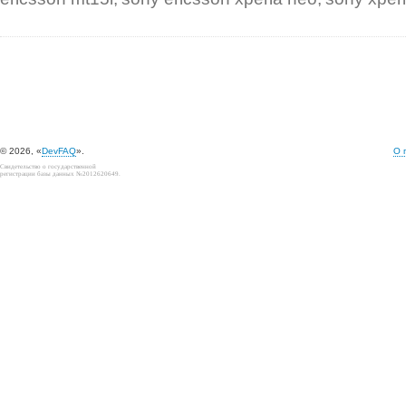
© 2026, «
DevFAQ
».
О 
Свидетельство о государственной
регистрации базы данных №2012620649.