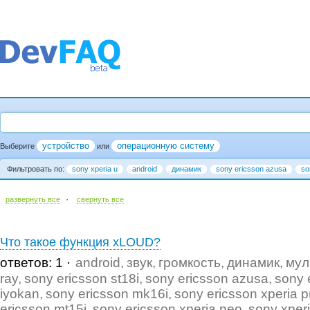
устройство
операционную систему
Выберите
или
Фильтровать по:
sony xperia u
android
динамик
sony ericsson azusa
so
·
развернуть все
cвернуть все
Что такое функция xLOUD?
ответов: 1
android
звук
громкость
динамик
мул
ray
sony ericsson st18i
sony ericsson azusa
sony 
iyokan
sony ericsson mk16i
sony ericsson xperia p
ericsson mt15i
sony ericsson xperia neo
sony xper