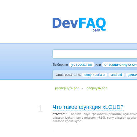
устройство
операционную си
Выберите
или
Фильтровать по:
sony xperia u
android
дина
·
развернуть все
cвернуть все
1
Что такое функция xLOUD?
ответов: 1
android
звук
громкость
динамик
мультим
ericsson iyokan
sony ericsson mk16i
sony ericsson xperia 
ericsson xperia kyno