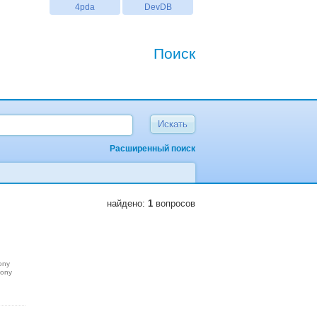
4pda
DevDB
Поиск
Расширенный поиск
найдено:
1
вопросов
ony
sony