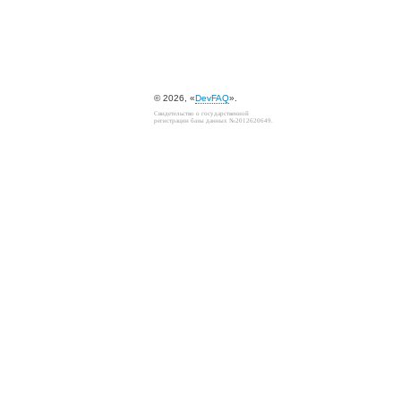
© 2026, «
DevFAQ
».
Свидетельство о государственной
регистрации базы данных №2012620649.