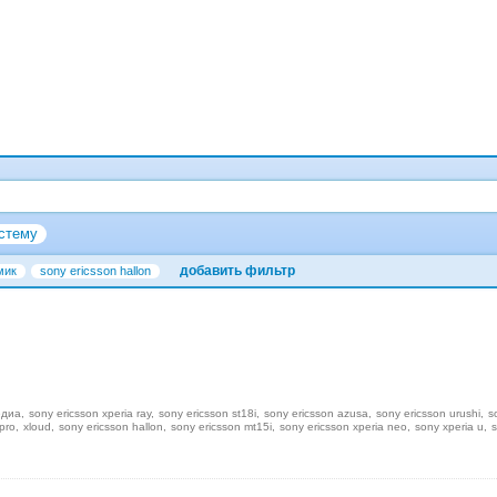
стему
добавить фильтр
мик
sony ericsson hallon
едиа
sony ericsson xperia ray
sony ericsson st18i
sony ericsson azusa
sony ericsson urushi
s
pro
xloud
sony ericsson hallon
sony ericsson mt15i
sony ericsson xperia neo
sony xperia u