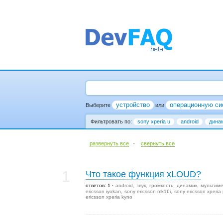
устройство
операционную си
Выберите
или
Фильтровать по:
sony xperia u
android
дина
·
развернуть все
cвернуть все
1
Что такое функция xLOUD?
ответов: 1
android
звук
громкость
динамик
мультим
ericsson iyokan
sony ericsson mk16i
sony ericsson xperia 
ericsson xperia kyno