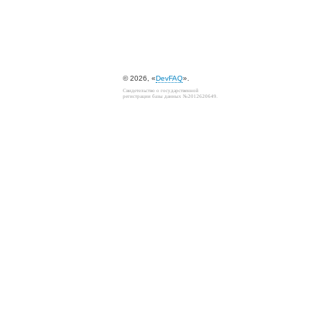
© 2026, «
DevFAQ
».
Свидетельство о государственной
регистрации базы данных №2012620649.