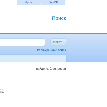
4pda
DevDB
Поиск
Расширенный поиск
найдено:
1
вопросов
ony
sony