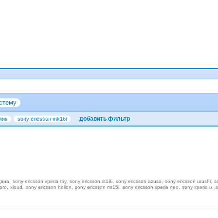
стему
добавить фильтр
мик
sony ericsson mk16i
едиа
sony ericsson xperia ray
sony ericsson st18i
sony ericsson azusa
sony ericsson urushi
s
pro
xloud
sony ericsson hallon
sony ericsson mt15i
sony ericsson xperia neo
sony xperia u