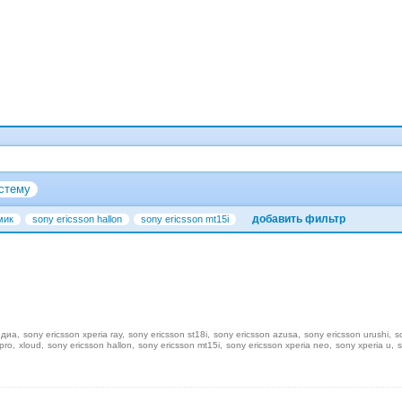
стему
добавить фильтр
мик
sony ericsson hallon
sony ericsson mt15i
едиа
sony ericsson xperia ray
sony ericsson st18i
sony ericsson azusa
sony ericsson urushi
s
pro
xloud
sony ericsson hallon
sony ericsson mt15i
sony ericsson xperia neo
sony xperia u