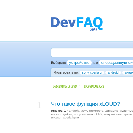
устройство
операционную си
Выберите
или
Фильтровать по:
sony xperia u
android
дина
·
развернуть все
cвернуть все
1
Что такое функция xLOUD?
ответов: 1
android
звук
громкость
динамик
мультим
ericsson iyokan
sony ericsson mk16i
sony ericsson xperia 
ericsson xperia kyno