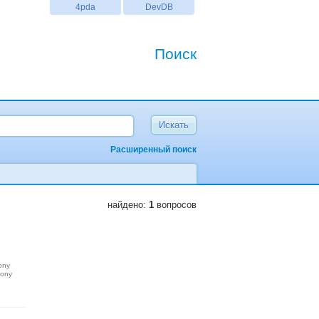
4pda
DevDB
Поиск
Расширенный поиск
найдено:
1
вопросов
ony
sony