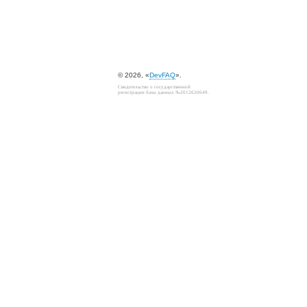
© 2026, «
DevFAQ
».
Свидетельство о государственной
регистрации базы данных №2012620649.