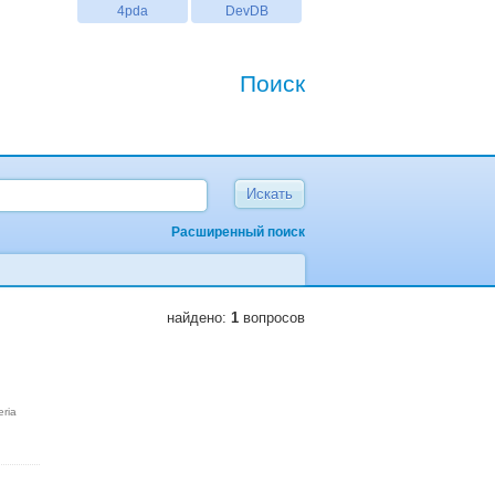
4pda
DevDB
Поиск
Расширенный поиск
найдено:
1
вопросов
eria