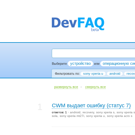
устройство
операционную си
Выберите
или
Фильтровать по:
sony xperia u
android
recov
·
развернуть все
cвернуть все
1
CWM выдает ошибку (статус 7)
ответов: 1
android
recovery
sony xperia s
sony xperia s
sola
sony xperia mt27i
sony xperia u
sony xperia acro s