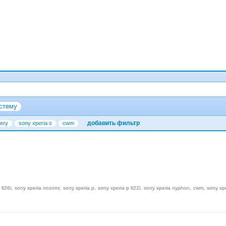
стему
добавить фильтр
ery
sony xperia s
cwm
 lt26i
sony xperia nozomi
sony xperia p
sony xperia p lt22i
sony xperia nyphon
cwm
sony xp