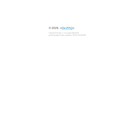
© 2026, «
DevFAQ
».
Свидетельство о государственной
регистрации базы данных №2012620649.