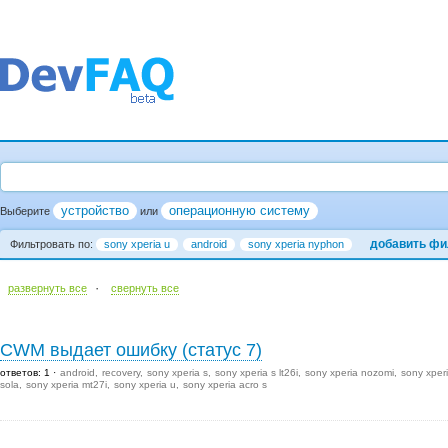
устройство
операционную систему
Выберите
или
добавить фи
Фильтровать по:
sony xperia u
android
sony xperia nyphon
·
развернуть все
cвернуть все
CWM выдает ошибку (статус 7)
ответов: 1
android
recovery
sony xperia s
sony xperia s lt26i
sony xperia nozomi
sony xper
sola
sony xperia mt27i
sony xperia u
sony xperia acro s