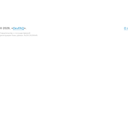
© 2026, «
DevFAQ
».
О 
Свидетельство о государственной
регистрации базы данных №2012620649.