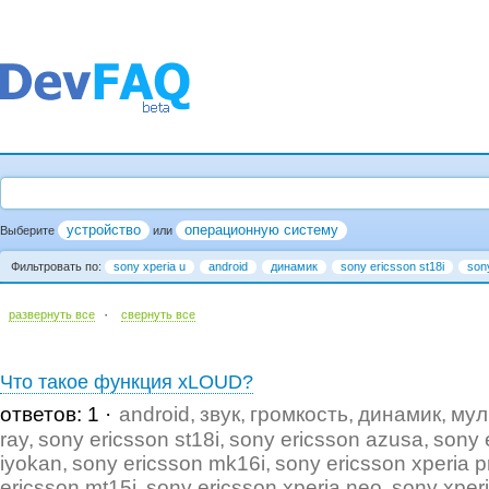
устройство
операционную систему
Выберите
или
Фильтровать по:
sony xperia u
android
динамик
sony ericsson st18i
son
·
развернуть все
cвернуть все
Что такое функция xLOUD?
ответов: 1
android
звук
громкость
динамик
мул
ray
sony ericsson st18i
sony ericsson azusa
sony 
iyokan
sony ericsson mk16i
sony ericsson xperia p
ericsson mt15i
sony ericsson xperia neo
sony xper