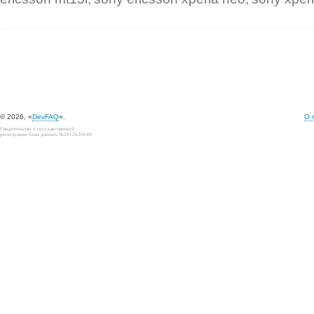
© 2026, «
DevFAQ
».
О 
Свидетельство о государственной
регистрации базы данных №2012620649.