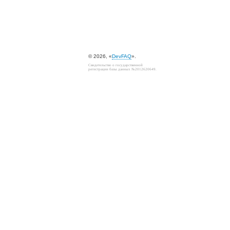
© 2026, «
DevFAQ
».
Свидетельство о государственной
регистрации базы данных №2012620649.