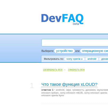
устройство
операционную си
Выберите
или
Фильтровать по:
sony xperia u
android
дина
·
развернуть все
cвернуть все
1
Что такое функция xLOUD?
ответов: 1
android
звук
громкость
динамик
мультим
ericsson iyokan
sony ericsson mk16i
sony ericsson xperia 
ericsson xperia kyno