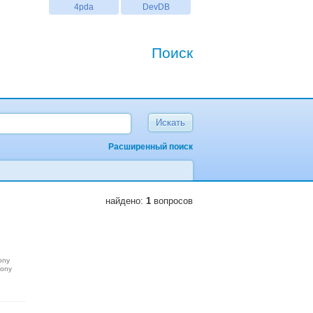
4pda
DevDB
Поиск
Расширенный поиск
найдено:
1
вопросов
ony
sony