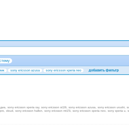
стему
добавить фильтр
мик
sony ericsson azusa
sony ericsson xperia neo
едиа
sony ericsson xperia ray
sony ericsson st18i
sony ericsson azusa
sony ericsson urushi
s
pro
xloud
sony ericsson hallon
sony ericsson mt15i
sony ericsson xperia neo
sony xperia u