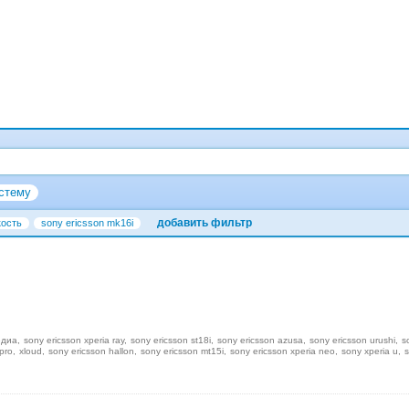
стему
добавить фильтр
кость
sony ericsson mk16i
едиа
sony ericsson xperia ray
sony ericsson st18i
sony ericsson azusa
sony ericsson urushi
s
pro
xloud
sony ericsson hallon
sony ericsson mt15i
sony ericsson xperia neo
sony xperia u