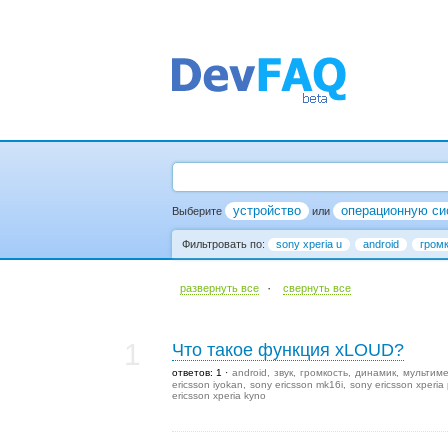
устройство
операционную си
Выберите
или
Фильтровать по:
sony xperia u
android
гром
·
развернуть все
cвернуть все
1
Что такое функция xLOUD?
ответов: 1
android
звук
громкость
динамик
мультим
ericsson iyokan
sony ericsson mk16i
sony ericsson xperia 
ericsson xperia kyno