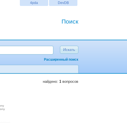
4pda
DevDB
Поиск
Расширенный поиск
найдено:
1
вопросов
ony
sony