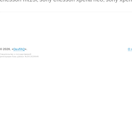
© 2026, «
DevFAQ
».
О 
Свидетельство о государственной
регистрации базы данных №2012620649.