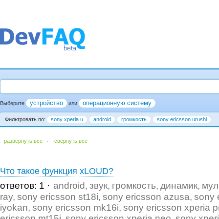
устройство
операционную систему
Выберите
или
Фильтровать по:
sony xperia u
android
громкость
sony ericsson urushi
·
развернуть все
cвернуть все
Что такое функция xLOUD?
ответов: 1
android
звук
громкость
динамик
мул
ray
sony ericsson st18i
sony ericsson azusa
sony 
iyokan
sony ericsson mk16i
sony ericsson xperia p
ericsson mt15i
sony ericsson xperia neo
sony xper