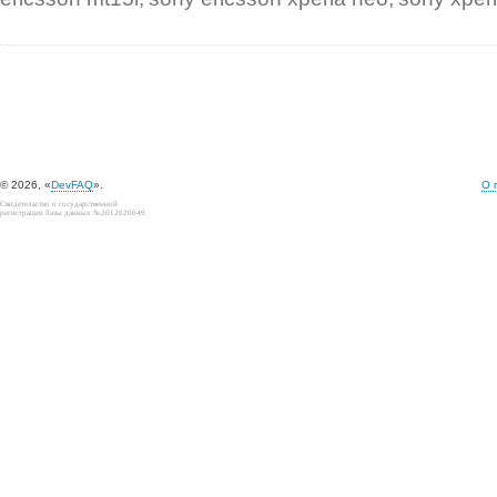
© 2026, «
DevFAQ
».
О 
Свидетельство о государственной
регистрации базы данных №2012620649.