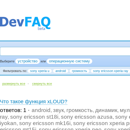
устройство
операционную систему
Выберите
или
Фильтровать по:
sony xperia u
android
громкость
sony ericsson xperia ray
·
развернуть все
cвернуть все
Что такое функция xLOUD?
ответов: 1
android
звук
громкость
динамик
мул
ray
sony ericsson st18i
sony ericsson azusa
sony 
iyokan
sony ericsson mk16i
sony ericsson xperia p
ericsson mt15i
sony ericsson xperia neo
sony xper