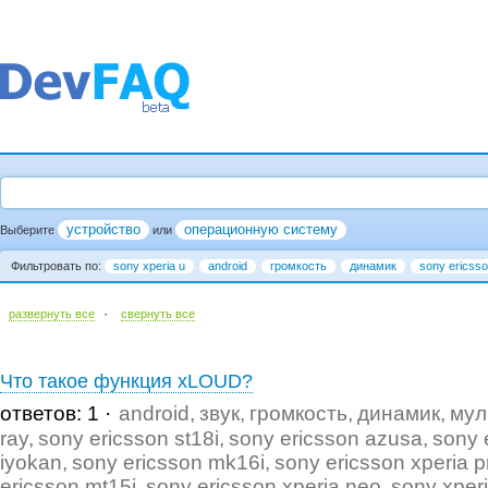
устройство
операционную систему
Выберите
или
Фильтровать по:
sony xperia u
android
громкость
динамик
sony ericsso
·
развернуть все
cвернуть все
Что такое функция xLOUD?
ответов: 1
android
звук
громкость
динамик
мул
ray
sony ericsson st18i
sony ericsson azusa
sony 
iyokan
sony ericsson mk16i
sony ericsson xperia p
ericsson mt15i
sony ericsson xperia neo
sony xper