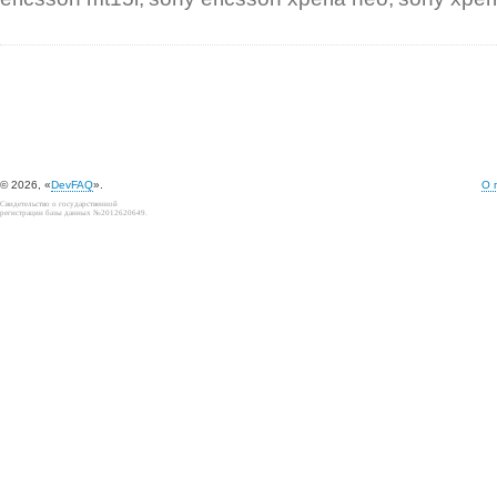
© 2026, «
DevFAQ
».
О 
Свидетельство о государственной
регистрации базы данных №2012620649.