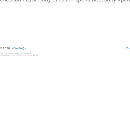
© 2026, «
DevFAQ
».
О 
Свидетельство о государственной
регистрации базы данных №2012620649.