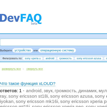
устройство
операционную систему
Выберите
или
Фильтровать по:
sony xperia u
android
громкость
sony ericsson azusa
·
развернуть все
cвернуть все
Что такое функция xLOUD?
ответов: 1
android
звук
громкость
динамик
мул
ray
sony ericsson st18i
sony ericsson azusa
sony 
iyokan
sony ericsson mk16i
sony ericsson xperia p
ericsson mt15i
sony ericsson xperia neo
sony xper