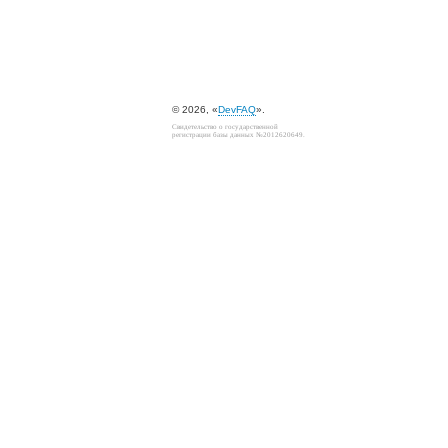
© 2026, «
DevFAQ
».
Свидетельство о государственной
регистрации базы данных №2012620649.