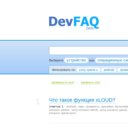
устройство
операционную си
Выберите
или
Фильтровать по:
sony xperia u
android
гром
·
развернуть все
cвернуть все
1
Что такое функция xLOUD?
ответов: 1
android
звук
громкость
динамик
мультим
ericsson iyokan
sony ericsson mk16i
sony ericsson xperia 
ericsson xperia kyno