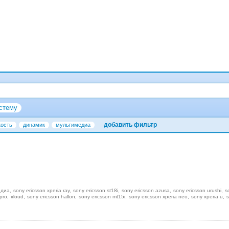
стему
добавить фильтр
кость
динамик
мультимедиа
едиа
sony ericsson xperia ray
sony ericsson st18i
sony ericsson azusa
sony ericsson urushi
s
pro
xloud
sony ericsson hallon
sony ericsson mt15i
sony ericsson xperia neo
sony xperia u