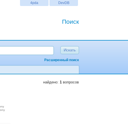
4pda
DevDB
Поиск
Расширенный поиск
найдено:
1
вопросов
ony
sony