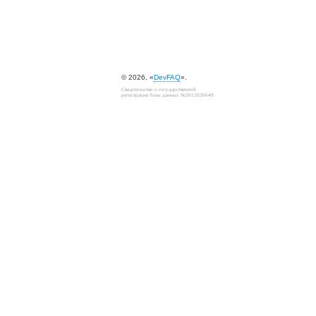
© 2026, «
DevFAQ
».
Свидетельство о государственной
регистрации базы данных №2012620649.