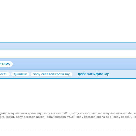
стему
добавить фильтр
кость
динамик
sony ericsson xperia ray
едиа
sony ericsson xperia ray
sony ericsson st18i
sony ericsson azusa
sony ericsson urushi
s
pro
xloud
sony ericsson hallon
sony ericsson mt15i
sony ericsson xperia neo
sony xperia u