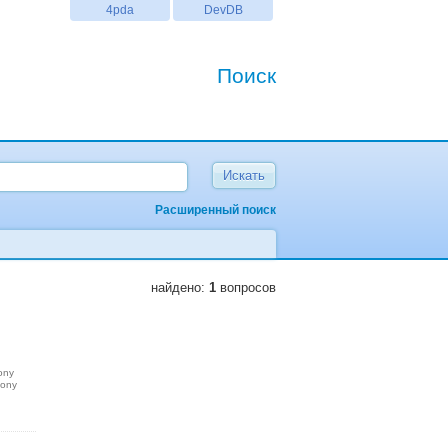
4pda
DevDB
Поиск
Расширенный поиск
найдено:
1
вопросов
ony
sony