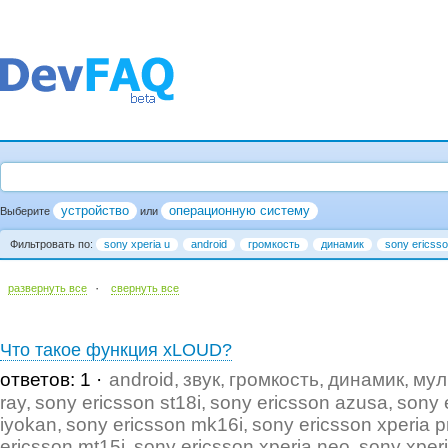
устройство
операционную систему
Выберите
или
Фильтровать по:
sony xperia u
android
громкость
динамик
sony ericsso
·
развернуть все
cвернуть все
Что такое функция xLOUD?
ответов: 1
android
звук
громкость
динамик
мул
ray
sony ericsson st18i
sony ericsson azusa
sony 
iyokan
sony ericsson mk16i
sony ericsson xperia p
ericsson mt15i
sony ericsson xperia neo
sony xper