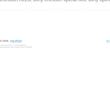
© 2026, «
DevFAQ
».
О 
Свидетельство о государственной
регистрации базы данных №2012620649.