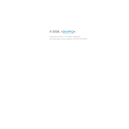
© 2026, «
DevFAQ
».
Свидетельство о государственной
регистрации базы данных №2012620649.