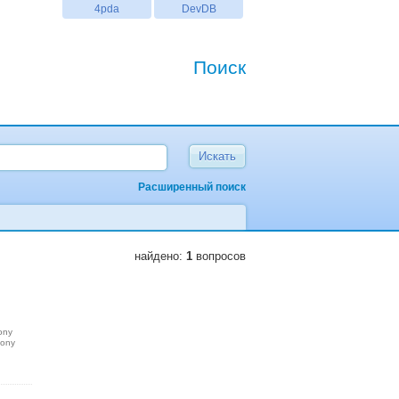
4pda
DevDB
Поиск
Расширенный поиск
найдено:
1
вопросов
ony
sony