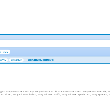
стему
добавить фильтр
кость
динамик
едиа
sony ericsson xperia ray
sony ericsson st18i
sony ericsson azusa
sony ericsson urushi
s
pro
xloud
sony ericsson hallon
sony ericsson mt15i
sony ericsson xperia neo
sony xperia u