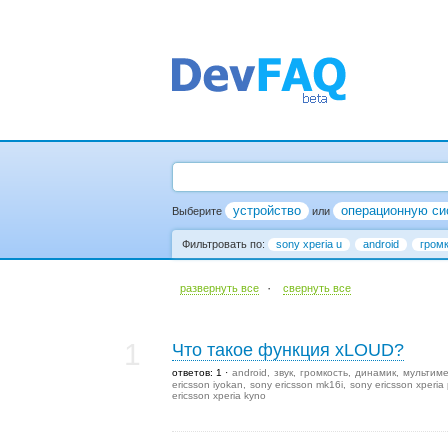
устройство
операционную си
Выберите
или
Фильтровать по:
sony xperia u
android
гром
·
развернуть все
cвернуть все
1
Что такое функция xLOUD?
ответов: 1
android
звук
громкость
динамик
мультим
ericsson iyokan
sony ericsson mk16i
sony ericsson xperia 
ericsson xperia kyno