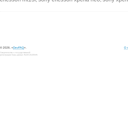
© 2026, «
DevFAQ
».
О 
Свидетельство о государственной
регистрации базы данных №2012620649.