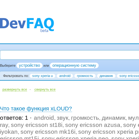
устройство
операционную систему
Выберите
или
Фильтровать по:
sony xperia u
android
громкость
динамик
sony ericsso
·
развернуть все
cвернуть все
Что такое функция xLOUD?
ответов: 1
android
звук
громкость
динамик
мул
ray
sony ericsson st18i
sony ericsson azusa
sony 
iyokan
sony ericsson mk16i
sony ericsson xperia p
ericsson mt15i
sony ericsson xperia neo
sony xper