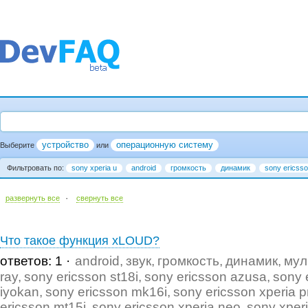
устройство
операционную систему
Выберите
или
Фильтровать по:
sony xperia u
android
громкость
динамик
sony ericsso
·
развернуть все
cвернуть все
Что такое функция xLOUD?
ответов: 1
android
звук
громкость
динамик
мул
ray
sony ericsson st18i
sony ericsson azusa
sony 
iyokan
sony ericsson mk16i
sony ericsson xperia p
ericsson mt15i
sony ericsson xperia neo
sony xper