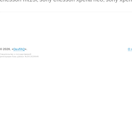
© 2026, «
DevFAQ
».
О 
Свидетельство о государственной
регистрации базы данных №2012620649.