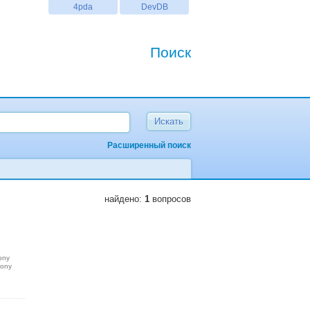
4pda
DevDB
Поиск
Расширенный поиск
найдено:
1
вопросов
ony
sony