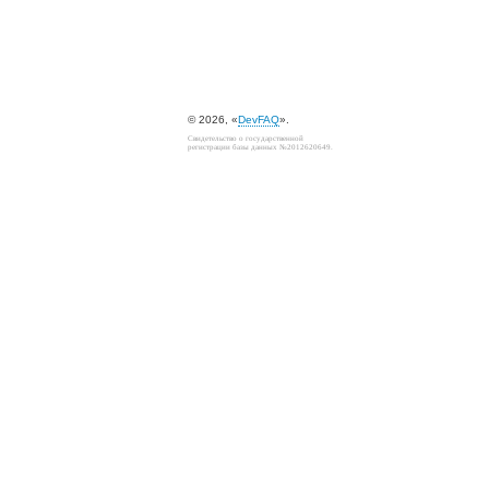
© 2026, «
DevFAQ
».
Свидетельство о государственной
регистрации базы данных №2012620649.