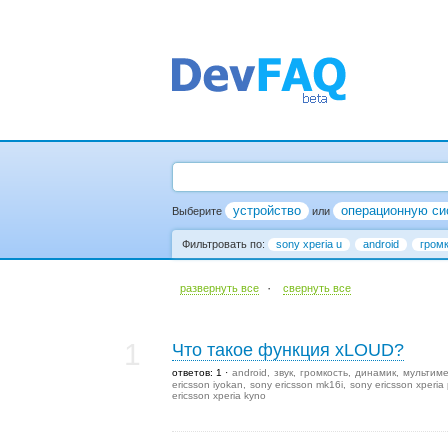
устройство
операционную си
Выберите
или
Фильтровать по:
sony xperia u
android
гром
·
развернуть все
cвернуть все
1
Что такое функция xLOUD?
ответов: 1
android
звук
громкость
динамик
мультим
ericsson iyokan
sony ericsson mk16i
sony ericsson xperia 
ericsson xperia kyno