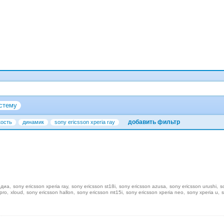
стему
добавить фильтр
кость
динамик
sony ericsson xperia ray
едиа
sony ericsson xperia ray
sony ericsson st18i
sony ericsson azusa
sony ericsson urushi
s
pro
xloud
sony ericsson hallon
sony ericsson mt15i
sony ericsson xperia neo
sony xperia u