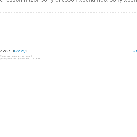
© 2026, «
DevFAQ
».
О 
Свидетельство о государственной
регистрации базы данных №2012620649.