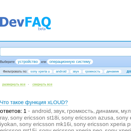
устройство
операционную систему
Выберите
или
до
Фильтровать по:
sony xperia u
android
звук
громкость
динамик
·
развернуть все
cвернуть все
Что такое функция xLOUD?
ответов: 1
android
звук
громкость
динамик
мул
ray
sony ericsson st18i
sony ericsson azusa
sony 
iyokan
sony ericsson mk16i
sony ericsson xperia p
ericsson mt15i
sony ericsson xperia neo
sony xper