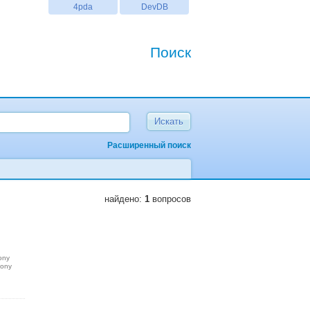
4pda
DevDB
Поиск
Расширенный поиск
найдено:
1
вопросов
ony
sony