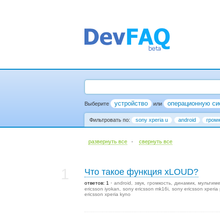
устройство
операционную си
Выберите
или
Фильтровать по:
sony xperia u
android
гром
·
развернуть все
cвернуть все
1
Что такое функция xLOUD?
ответов: 1
android
звук
громкость
динамик
мультим
ericsson iyokan
sony ericsson mk16i
sony ericsson xperia 
ericsson xperia kyno