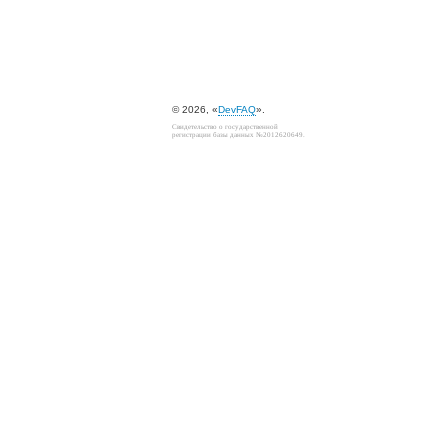
© 2026, «
DevFAQ
».
Свидетельство о государственной
регистрации базы данных №2012620649.