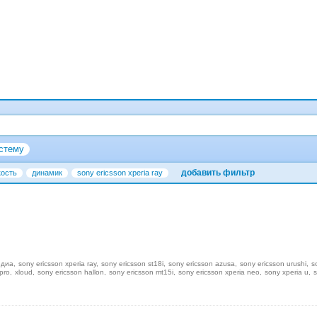
стему
добавить фильтр
кость
динамик
sony ericsson xperia ray
едиа
sony ericsson xperia ray
sony ericsson st18i
sony ericsson azusa
sony ericsson urushi
s
pro
xloud
sony ericsson hallon
sony ericsson mt15i
sony ericsson xperia neo
sony xperia u