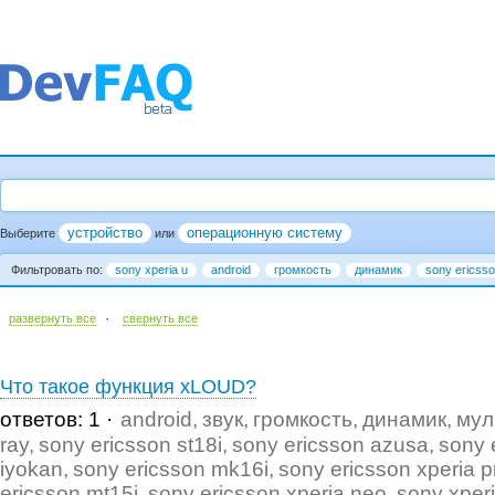
устройство
операционную систему
Выберите
или
Фильтровать по:
sony xperia u
android
громкость
динамик
sony ericsso
·
развернуть все
cвернуть все
Что такое функция xLOUD?
ответов: 1
android
звук
громкость
динамик
мул
ray
sony ericsson st18i
sony ericsson azusa
sony 
iyokan
sony ericsson mk16i
sony ericsson xperia p
ericsson mt15i
sony ericsson xperia neo
sony xper