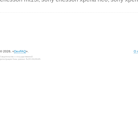
© 2026, «
DevFAQ
».
О 
Свидетельство о государственной
регистрации базы данных №2012620649.