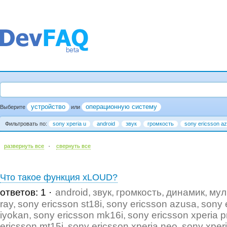
устройство
операционную систему
Выберите
или
Фильтровать по:
sony xperia u
android
звук
громкость
sony ericsson a
·
развернуть все
cвернуть все
Что такое функция xLOUD?
ответов: 1
android
звук
громкость
динамик
мул
ray
sony ericsson st18i
sony ericsson azusa
sony 
iyokan
sony ericsson mk16i
sony ericsson xperia p
ericsson mt15i
sony ericsson xperia neo
sony xper