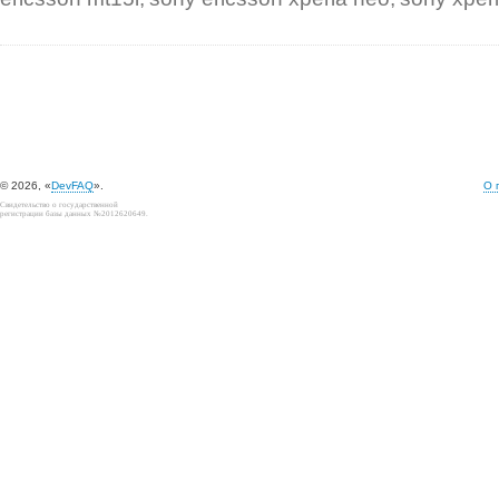
© 2026, «
DevFAQ
».
О 
Свидетельство о государственной
регистрации базы данных №2012620649.