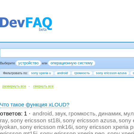
устройство
операционную систему
Выберите
или
Фильтровать по:
sony xperia u
android
громкость
sony ericsson azusa
·
развернуть все
cвернуть все
Что такое функция xLOUD?
ответов: 1
android
звук
громкость
динамик
мул
ray
sony ericsson st18i
sony ericsson azusa
sony 
iyokan
sony ericsson mk16i
sony ericsson xperia p
ericsson mt15i
sony ericsson xperia neo
sony xper