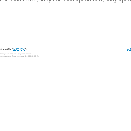
© 2026, «
DevFAQ
».
О 
Свидетельство о государственной
регистрации базы данных №2012620649.