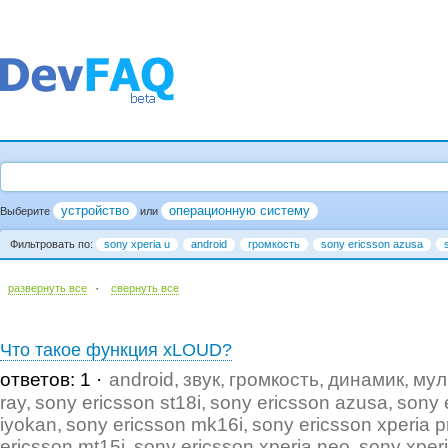
устройство
операционную систему
Выберите
или
Фильтровать по:
sony xperia u
android
громкость
sony ericsson azusa
·
развернуть все
cвернуть все
Что такое функция xLOUD?
ответов: 1
android
звук
громкость
динамик
мул
ray
sony ericsson st18i
sony ericsson azusa
sony 
iyokan
sony ericsson mk16i
sony ericsson xperia p
ericsson mt15i
sony ericsson xperia neo
sony xper