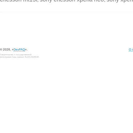
© 2026, «
DevFAQ
».
О 
Свидетельство о государственной
регистрации базы данных №2012620649.