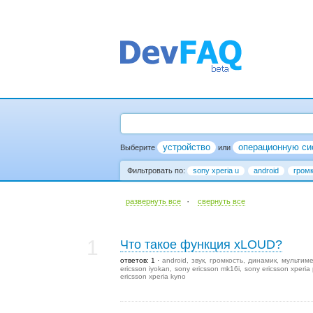
устройство
операционную си
Выберите
или
Фильтровать по:
sony xperia u
android
гром
·
развернуть все
cвернуть все
1
Что такое функция xLOUD?
ответов: 1
android
звук
громкость
динамик
мультим
ericsson iyokan
sony ericsson mk16i
sony ericsson xperia 
ericsson xperia kyno