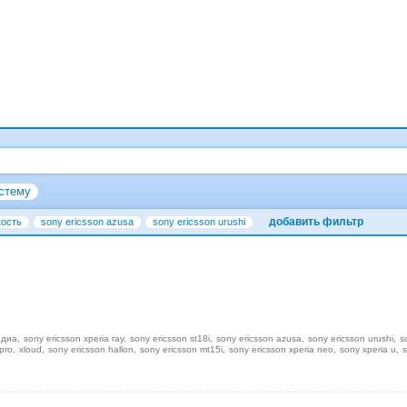
стему
добавить фильтр
кость
sony ericsson azusa
sony ericsson urushi
едиа
sony ericsson xperia ray
sony ericsson st18i
sony ericsson azusa
sony ericsson urushi
s
pro
xloud
sony ericsson hallon
sony ericsson mt15i
sony ericsson xperia neo
sony xperia u