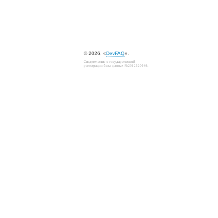
© 2026, «
DevFAQ
».
Свидетельство о государственной
регистрации базы данных №2012620649.