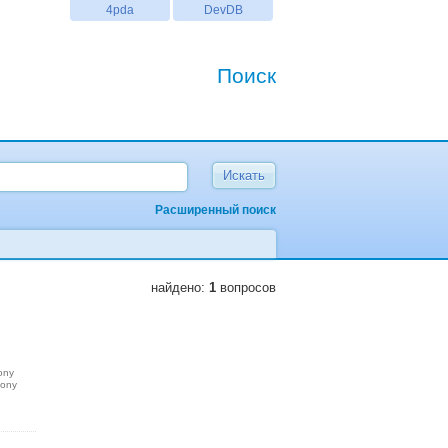
4pda
DevDB
Поиск
Расширенный поиск
найдено:
1
вопросов
ony
sony