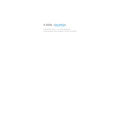
© 2026, «
DevFAQ
».
Свидетельство о государственной
регистрации базы данных №2012620649.