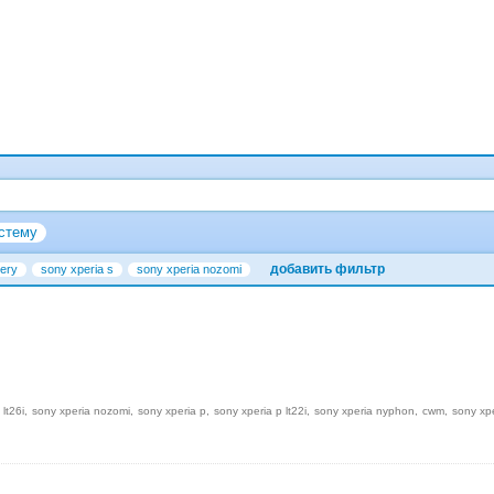
стему
добавить фильтр
ery
sony xperia s
sony xperia nozomi
 lt26i
sony xperia nozomi
sony xperia p
sony xperia p lt22i
sony xperia nyphon
cwm
sony xp