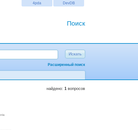
4pda
DevDB
Поиск
Расширенный поиск
найдено:
1
вопросов
eria