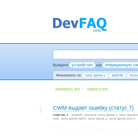
устройство
операционную си
Выберите
или
Фильтровать по:
sony xperia u
android
recov
·
развернуть все
cвернуть все
1
CWM выдает ошибку (статус 7)
ответов: 1
android
recovery
sony xperia s
sony xperia s
sola
sony xperia mt27i
sony xperia u
sony xperia acro s