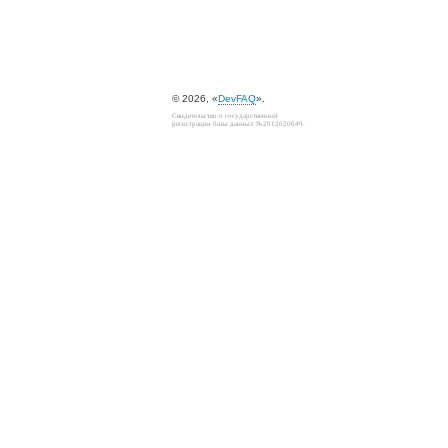
© 2026, «
DevFAQ
».
Свидетельство о государственной
регистрации базы данных №2012620649.