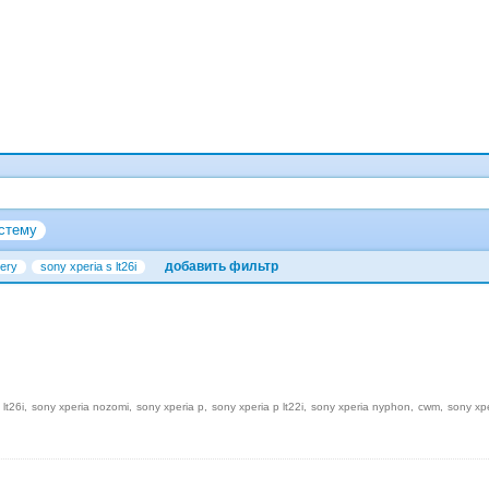
стему
добавить фильтр
ery
sony xperia s lt26i
 lt26i
sony xperia nozomi
sony xperia p
sony xperia p lt22i
sony xperia nyphon
cwm
sony xp