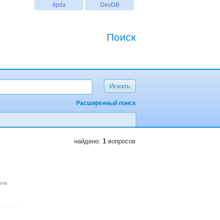
4pda
DevDB
Поиск
Расширенный поиск
найдено:
1
вопросов
eria