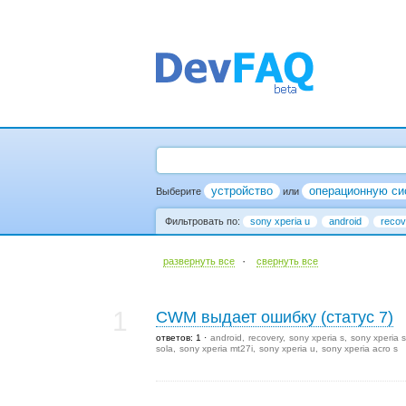
устройство
операционную си
Выберите
или
Фильтровать по:
sony xperia u
android
recov
·
развернуть все
cвернуть все
1
CWM выдает ошибку (статус 7)
ответов: 1
android
recovery
sony xperia s
sony xperia s
sola
sony xperia mt27i
sony xperia u
sony xperia acro s