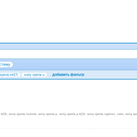
стему
добавить фильтр
xperia mt27i
sony xperia u
 lt26i
sony xperia nozomi
sony xperia p
sony xperia p lt22i
sony xperia nyphon
cwm
sony xp