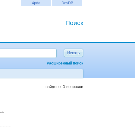
4pda
DevDB
Поиск
Расширенный поиск
найдено:
1
вопросов
eria