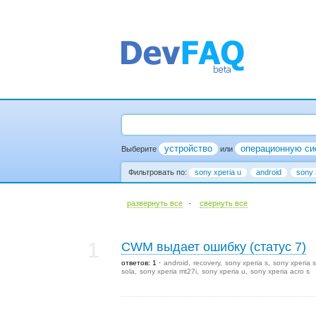
устройство
операционную си
Выберите
или
Фильтровать по:
sony xperia u
android
sony 
·
развернуть все
cвернуть все
1
CWM выдает ошибку (статус 7)
ответов: 1
android
recovery
sony xperia s
sony xperia s
sola
sony xperia mt27i
sony xperia u
sony xperia acro s