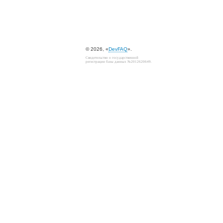
© 2026, «
DevFAQ
».
Свидетельство о государственной
регистрации базы данных №2012620649.