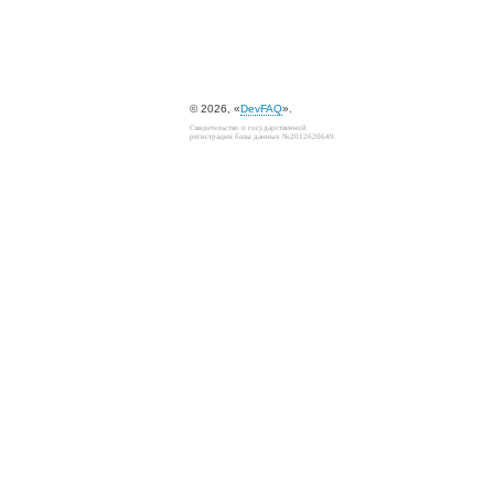
© 2026, «
DevFAQ
».
Свидетельство о государственной
регистрации базы данных №2012620649.