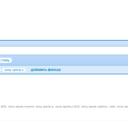
стему
добавить фильтр
sony xperia u
 lt26i
sony xperia nozomi
sony xperia p
sony xperia p lt22i
sony xperia nyphon
cwm
sony xp