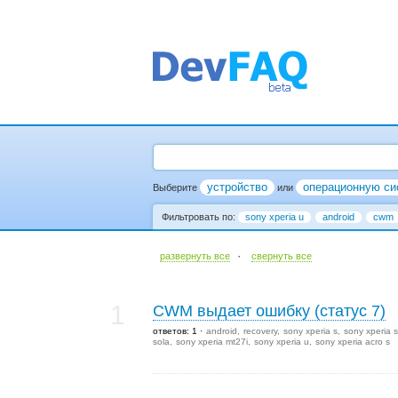
устройство
операционную си
Выберите
или
Фильтровать по:
sony xperia u
android
cwm
·
развернуть все
cвернуть все
1
CWM выдает ошибку (статус 7)
ответов: 1
android
recovery
sony xperia s
sony xperia s
sola
sony xperia mt27i
sony xperia u
sony xperia acro s