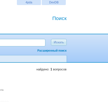
4pda
DevDB
Поиск
Расширенный поиск
найдено:
1
вопросов
eria