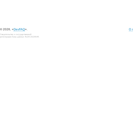
© 2026, «
DevFAQ
».
О 
Свидетельство о государственной
регистрации базы данных №2012620649.