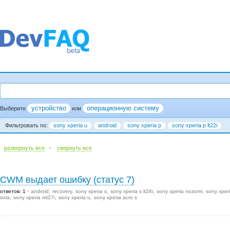
устройство
операционную систему
Выберите
или
Фильтровать по:
sony xperia u
android
sony xperia p
sony xperia p lt22i
·
развернуть все
cвернуть все
CWM выдает ошибку (статус 7)
ответов: 1
android
recovery
sony xperia s
sony xperia s lt26i
sony xperia nozomi
sony xper
sola
sony xperia mt27i
sony xperia u
sony xperia acro s