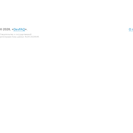
© 2026, «
DevFAQ
».
О 
Свидетельство о государственной
регистрации базы данных №2012620649.