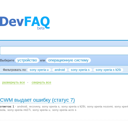
устройство
операционную систему
Выберите
или
Фильтровать по:
sony xperia u
android
sony xperia s
sony xperia s lt26i
·
развернуть все
cвернуть все
CWM выдает ошибку (статус 7)
ответов: 1
android
recovery
sony xperia s
sony xperia s lt26i
sony xperia nozomi
sony xper
sola
sony xperia mt27i
sony xperia u
sony xperia acro s