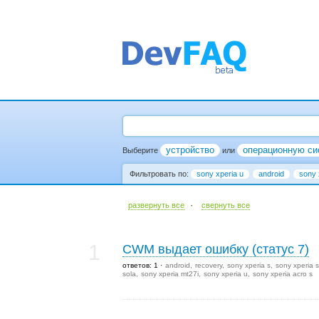
устройство
операционную си
Выберите
или
Фильтровать по:
sony xperia u
android
sony 
·
развернуть все
cвернуть все
1
CWM выдает ошибку (статус 7)
ответов: 1
android
recovery
sony xperia s
sony xperia s
sola
sony xperia mt27i
sony xperia u
sony xperia acro s