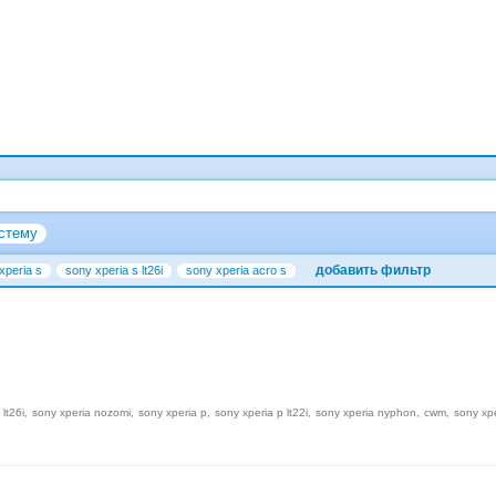
стему
добавить фильтр
xperia s
sony xperia s lt26i
sony xperia acro s
 lt26i
sony xperia nozomi
sony xperia p
sony xperia p lt22i
sony xperia nyphon
cwm
sony xp