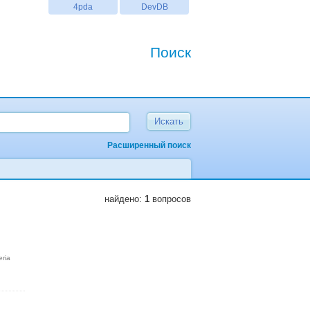
4pda
DevDB
Поиск
Расширенный поиск
найдено:
1
вопросов
eria