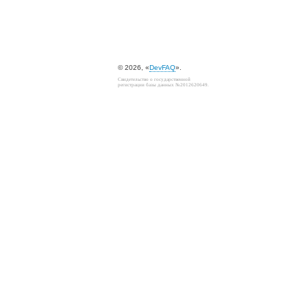
© 2026, «
DevFAQ
».
Свидетельство о государственной
регистрации базы данных №2012620649.