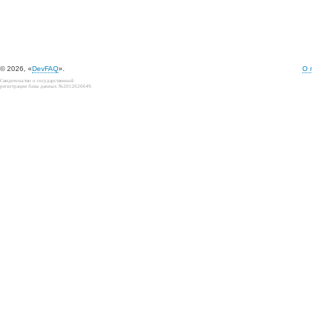
© 2026, «
DevFAQ
».
О 
Свидетельство о государственной
регистрации базы данных №2012620649.