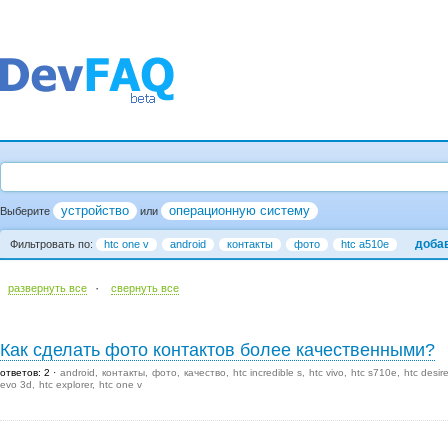
устройство
операционную систему
Выберите
или
доба
Фильтровать по:
htc one v
android
контакты
фото
htc a510e
·
развернуть все
cвернуть все
Как сделать фото контактов более качественными?
ответов: 2
android
контакты
фото
качество
htc incredible s
htc vivo
htc s710e
htc desir
evo 3d
htc explorer
htc one v