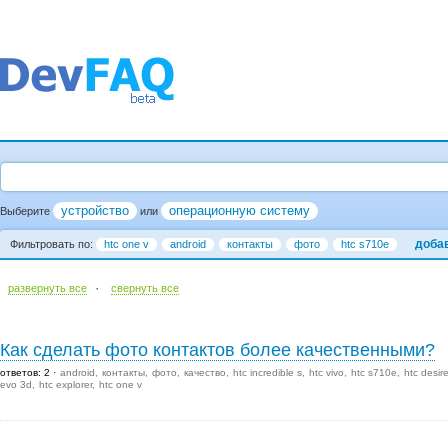
устройство
операционную систему
Выберите
или
доба
Фильтровать по:
htc one v
android
контакты
фото
htc s710e
·
развернуть все
cвернуть все
Как сделать фото контактов более качественными?
ответов: 2
android
контакты
фото
качество
htc incredible s
htc vivo
htc s710e
htc desir
evo 3d
htc explorer
htc one v