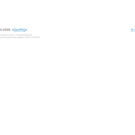
© 2026, «
DevFAQ
».
О 
Свидетельство о государственной
регистрации базы данных №2012620649.