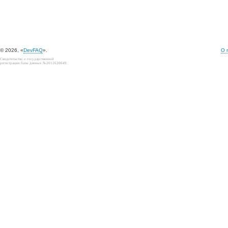
© 2026, «
DevFAQ
».
О 
Свидетельство о государственной
регистрации базы данных №2012620649.