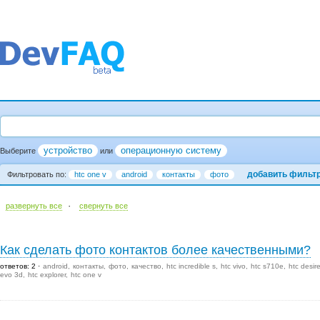
устройство
операционную систему
Выберите
или
добавить фильт
Фильтровать по:
htc one v
android
контакты
фото
·
развернуть все
cвернуть все
Как сделать фото контактов более качественными?
ответов: 2
android
контакты
фото
качество
htc incredible s
htc vivo
htc s710e
htc desir
evo 3d
htc explorer
htc one v