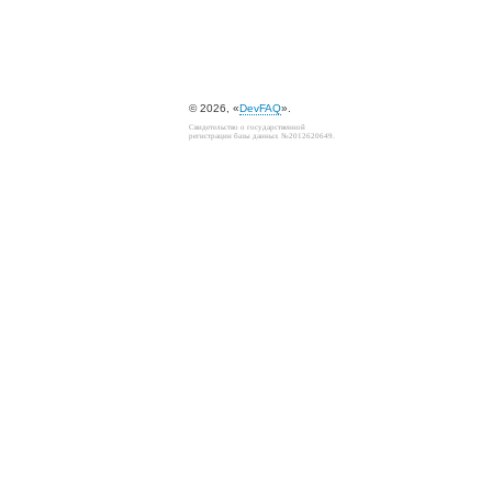
© 2026, «
DevFAQ
».
Свидетельство о государственной
регистрации базы данных №2012620649.