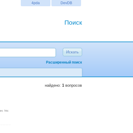
4pda
DevDB
Поиск
Расширенный поиск
найдено:
1
вопросов
er
htc