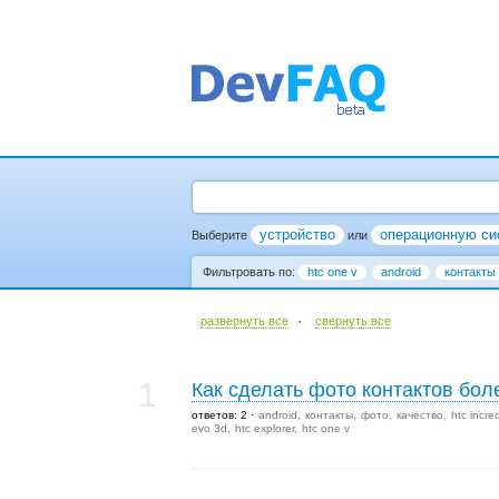
устройство
операционную си
Выберите
или
Фильтровать по:
htc one v
android
контакты
·
развернуть все
cвернуть все
1
Как сделать фото контактов бо
ответов: 2
android
контакты
фото
качество
htc incre
evo 3d
htc explorer
htc one v