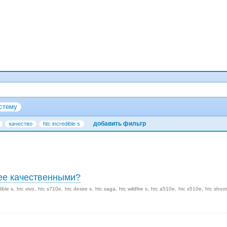
стему
добавить фильтр
качество
htc incredible s
лее качественными?
dible s
htc vivo
htc s710e
htc desire s
htc saga
htc wildfire s
htc a510e
htc s510e
htc shoot