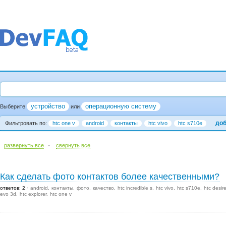
устройство
операционную систему
Выберите
или
доб
Фильтровать по:
htc one v
android
контакты
htc vivo
htc s710e
·
развернуть все
cвернуть все
Как сделать фото контактов более качественными?
ответов: 2
android
контакты
фото
качество
htc incredible s
htc vivo
htc s710e
htc desir
evo 3d
htc explorer
htc one v