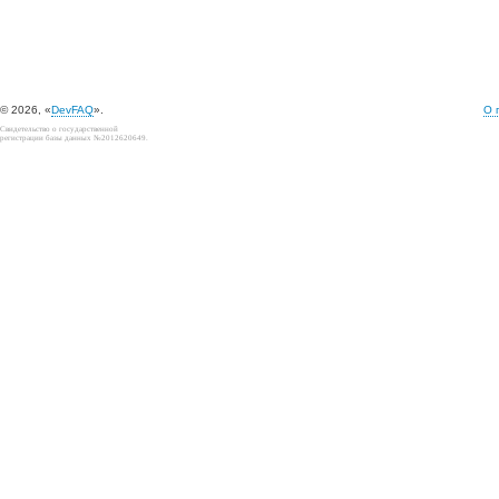
© 2026, «
DevFAQ
».
О 
Свидетельство о государственной
регистрации базы данных №2012620649.