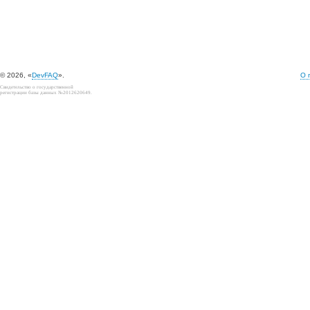
© 2026, «
DevFAQ
».
О 
Свидетельство о государственной
регистрации базы данных №2012620649.