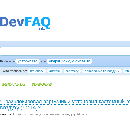
устройство
операционную систему
Выберите
или
Фильтровать по:
htc one v
android
recovery
обновление по воздуху
htc
·
развернуть все
cвернуть все
Я разблокировал заргузчик и установил кастомный re
воздуху (FOTA)?
ответов: 1
android
recovery
обновление по воздуху
htc one v