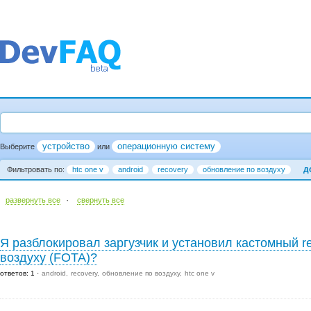
устройство
операционную систему
Выберите
или
д
Фильтровать по:
htc one v
android
recovery
обновление по воздуху
·
развернуть все
cвернуть все
Я разблокировал заргузчик и установил кастомный re
воздуху (FOTA)?
ответов: 1
android
recovery
обновление по воздуху
htc one v