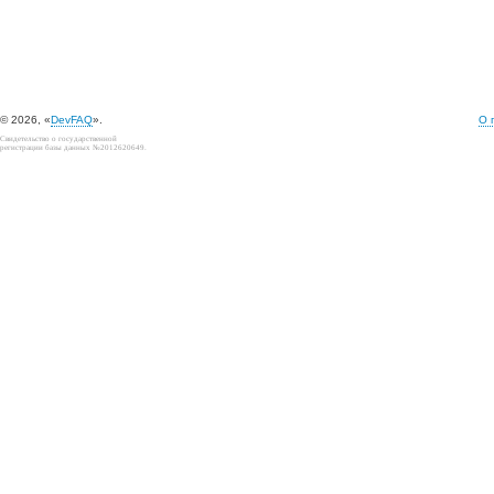
© 2026, «
DevFAQ
».
О 
Свидетельство о государственной
регистрации базы данных №2012620649.