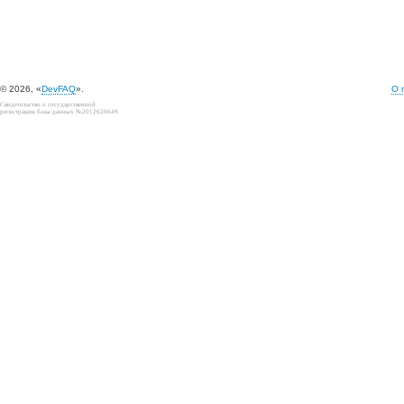
© 2026, «
DevFAQ
».
О 
Свидетельство о государственной
регистрации базы данных №2012620649.