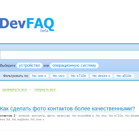
устройство
операционную систему
Выберите
или
Фильтровать по:
htc one v
htc vivo
htc s710e
htc desire s
htc a510e
·
развернуть все
cвернуть все
Как сделать фото контактов более качественными?
ответов: 2
android
контакты
фото
качество
htc incredible s
htc vivo
htc s710e
htc desir
evo 3d
htc explorer
htc one v