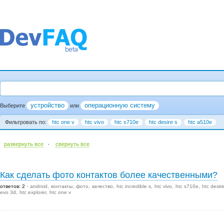
устройство
операционную систему
Выберите
или
Фильтровать по:
htc one v
htc vivo
htc s710e
htc desire s
htc a510e
·
развернуть все
cвернуть все
Как сделать фото контактов более качественными?
ответов: 2
android
контакты
фото
качество
htc incredible s
htc vivo
htc s710e
htc desir
evo 3d
htc explorer
htc one v