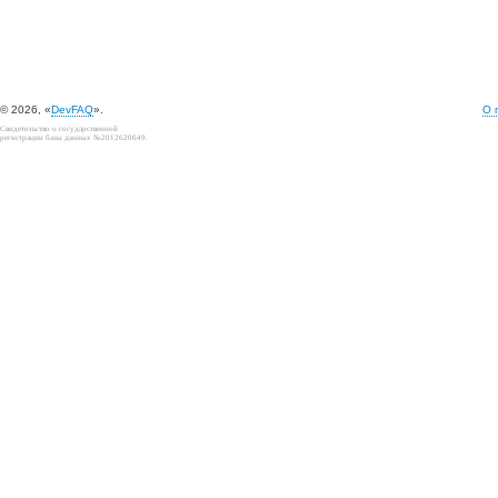
© 2026, «
DevFAQ
».
О 
Свидетельство о государственной
регистрации базы данных №2012620649.