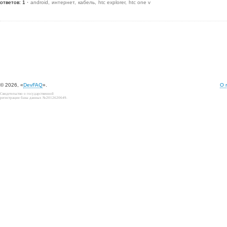
ответов: 1
android
интернет
кабель
htc explorer
htc one v
© 2026, «
DevFAQ
».
О 
Свидетельство о государственной
регистрации базы данных №2012620649.