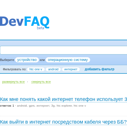
устройство
операционную систему
Выберите
или
добавить фильтр
Фильтровать по:
htc one v
android
интернет
·
развернуть все
cвернуть все
Как мне понять какой интернет телефон использует 3
ответов: 1
android
gprs
интернет
3g
htc explorer
htc one v
Как выйти в интернет посредством кабеля через ББ?