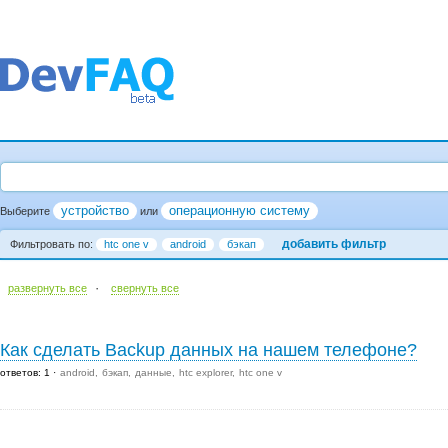
устройство
операционную систему
Выберите
или
добавить фильтр
Фильтровать по:
htc one v
android
бэкап
·
развернуть все
cвернуть все
Как сделать Backup данных на нашем телефоне?
ответов: 1
android
бэкап
данные
htc explorer
htc one v