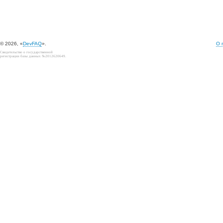
© 2026, «
DevFAQ
».
О 
Свидетельство о государственной
регистрации базы данных №2012620649.