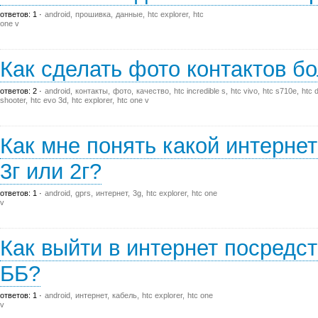
ответов: 1
android
прошивка
данные
htc explorer
htc
one v
Как сделать фото контактов б
ответов: 2
android
контакты
фото
качество
htc incredible s
htc vivo
htc s710e
htc 
shooter
htc evo 3d
htc explorer
htc one v
Как мне понять какой интерне
3г или 2г?
ответов: 1
android
gprs
интернет
3g
htc explorer
htc one
v
Как выйти в интернет посредс
ББ?
ответов: 1
android
интернет
кабель
htc explorer
htc one
v