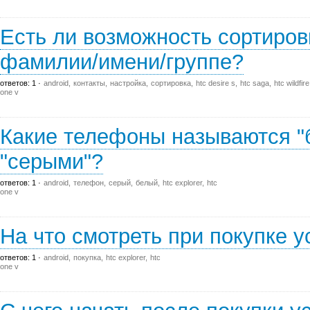
Есть ли возможность сортиров
фамилии/имени/группе?
ответов: 1
android
контакты
настройка
сортировка
htc desire s
htc saga
htc wildfire
one v
Какие телефоны называются "б
"серыми"?
ответов: 1
android
телефон
серый
белый
htc explorer
htc
one v
На что смотреть при покупке у
ответов: 1
android
покупка
htc explorer
htc
one v