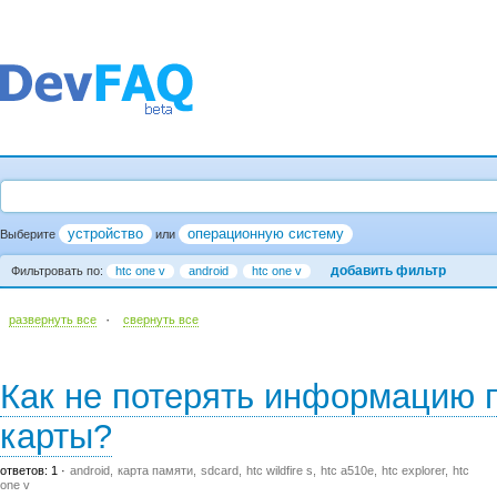
устройство
операционную систему
Выберите
или
добавить фильтр
Фильтровать по:
htc one v
android
htc one v
·
развернуть все
cвернуть все
Как не потерять информацию 
карты?
ответов: 1
android
карта памяти
sdcard
htc wildfire s
htc a510e
htc explorer
htc
one v