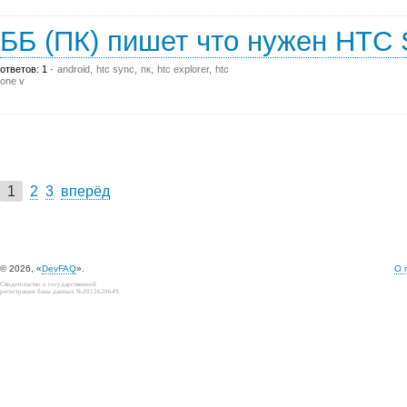
ББ (ПК) пишет что нужен HTC S
ответов: 1
android
htc sync
пк
htc explorer
htc
one v
1
2
3
вперёд
© 2026, «
DevFAQ
».
О 
Свидетельство о государственной
регистрации базы данных №2012620649.