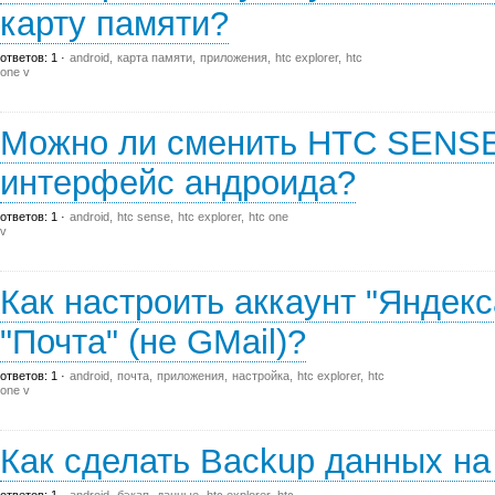
карту памяти?
ответов: 1
android
карта памяти
приложения
htc explorer
htc
one v
Можно ли сменить HTC SENSE
интерфейс андроида?
ответов: 1
android
htc sense
htc explorer
htc one
v
Как настроить аккаунт "Яндек
"Почта" (не GMail)?
ответов: 1
android
почта
приложения
настройка
htc explorer
htc
one v
Как сделать Backup данных н