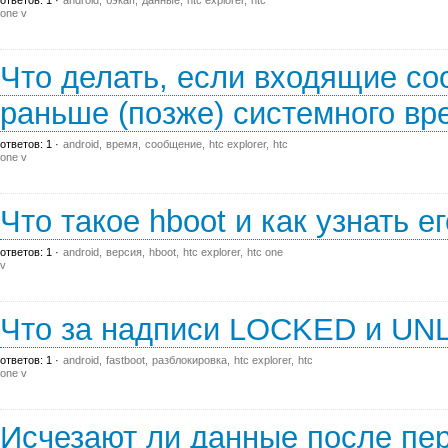
ответов: 1
android
бэкап
данные
htc explorer
htc
one v
Что делать, если входящие с
раньше (позже) системного вр
ответов: 1
android
время
сообщение
htc explorer
htc
one v
Что такое hboot и как узнать е
ответов: 1
android
версия
hboot
htc explorer
htc one
v
Что за надписи LOCKED и UNL
ответов: 1
android
fastboot
разблокировка
htc explorer
htc
one v
Исчезают ли данные после пе