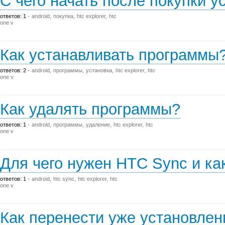
С чего начать после покупки у
ответов: 1
android
покупка
htc explorer
htc
one v
Как устанавливать программы
ответов: 2
android
программы
установка
htc explorer
htc
one v
Как удалять программы?
ответов: 1
android
программы
удаление
htc explorer
htc
one v
Для чего нужен HTC Sync и ка
ответов: 1
android
htc sync
htc explorer
htc
one v
Как перенести уже установле