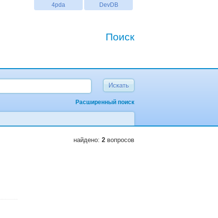
4pda
DevDB
Поиск
Расширенный поиск
найдено:
2
вопросов