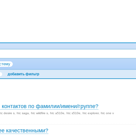
стему
добавить фильтр
и контактов по фамилии/имени/группе?
tc desire s
htc saga
htc wildfire s
htc a510e
htc s510e
htc explorer
htc one v
лее качественными?