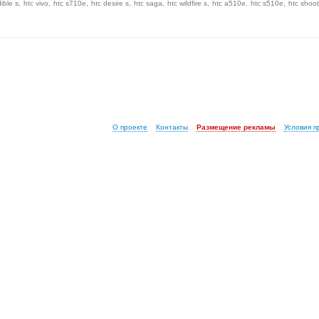
dible s
htc vivo
htc s710e
htc desire s
htc saga
htc wildfire s
htc a510e
htc s510e
htc shoot
О проекте
Контакты
Размещение рекламы
Условия 