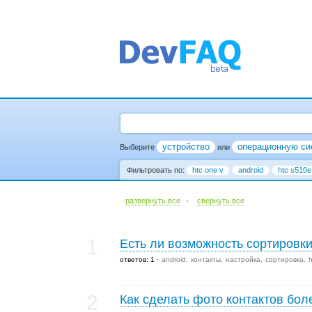
устройство
операционную си
Выберите
или
Фильтровать по:
htc one v
android
htc s510e
·
развернуть все
cвернуть все
1
Есть ли возможность сортировк
ответов: 1
android
контакты
настройка
сортировка
h
2
Как сделать фото контактов бо