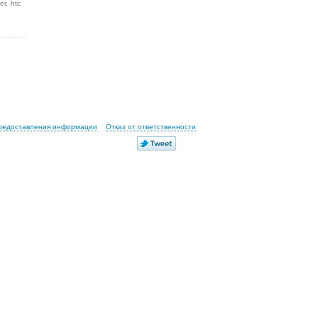
er
htc
предоставления информации
Отказ от ответственности