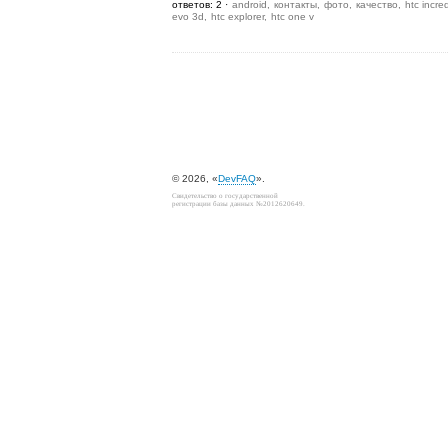
ответов: 2
android
контакты
фото
качество
htc incre
evo 3d
htc explorer
htc one v
© 2026, «
DevFAQ
».
Свидетельство о государственной
регистрации базы данных №2012620649.