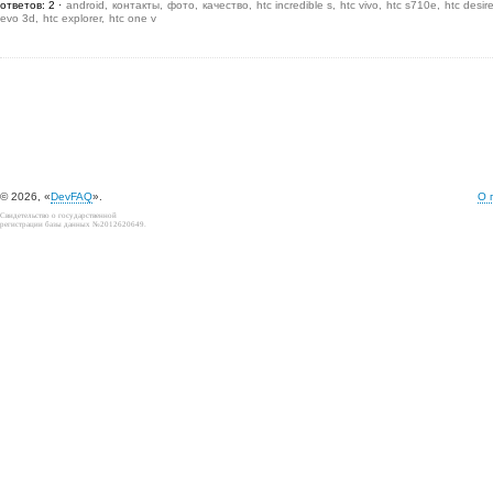
ответов: 2
android
контакты
фото
качество
htc incredible s
htc vivo
htc s710e
htc desir
evo 3d
htc explorer
htc one v
© 2026, «
DevFAQ
».
О 
Свидетельство о государственной
регистрации базы данных №2012620649.