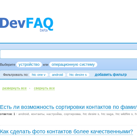
устройство
операционную систему
Выберите
или
добавить фильтр
Фильтровать по:
htc one v
android
htc desire s
·
развернуть все
cвернуть все
Есть ли возможность сортировки контактов по фами
ответов: 1
android
контакты
настройка
сортировка
htc desire s
htc saga
htc wildfire s
h
Как сделать фото контактов более качественными?