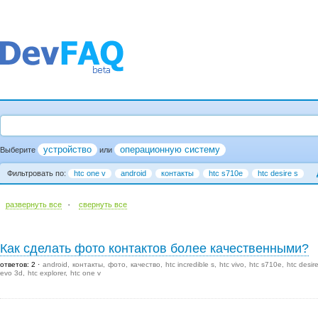
устройство
операционную систему
Выберите
или
Фильтровать по:
htc one v
android
контакты
htc s710e
htc desire s
·
развернуть все
cвернуть все
Как сделать фото контактов более качественными?
ответов: 2
android
контакты
фото
качество
htc incredible s
htc vivo
htc s710e
htc desir
evo 3d
htc explorer
htc one v