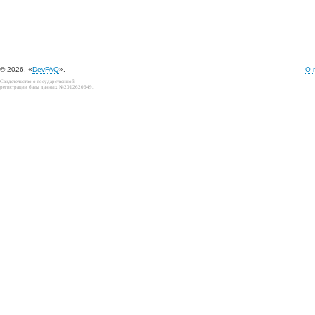
© 2026, «
DevFAQ
».
О 
Свидетельство о государственной
регистрации базы данных №2012620649.