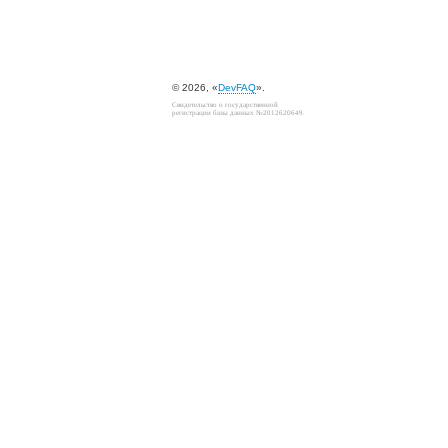
© 2026, «
DevFAQ
».
Свидетельство о государственной
регистрации базы данных №2012620649.