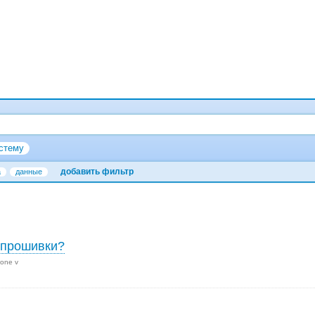
стему
добавить фильтр
а
данные
епрошивки?
 one v