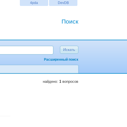
4pda
DevDB
Поиск
Расширенный поиск
найдено:
1
вопросов