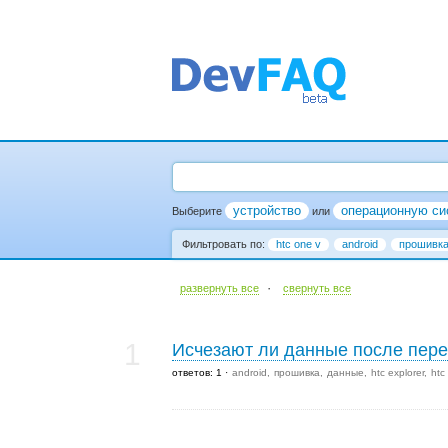
устройство
операционную си
Выберите
или
Фильтровать по:
htc one v
android
прошивк
·
развернуть все
cвернуть все
1
Исчезают ли данные после пер
ответов: 1
android
прошивка
данные
htc explorer
htc